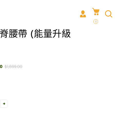
0
護脊腰帶 (能量升級
00
$1,699.00
+