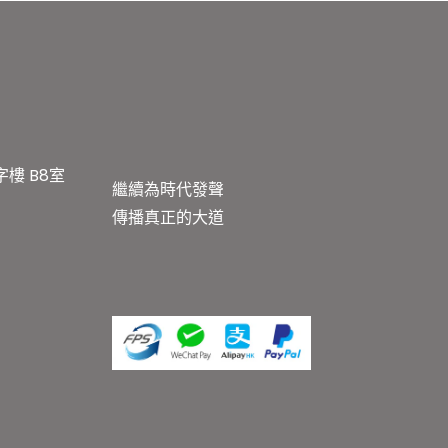
樓 B8室
繼續為時代發聲
傳播真正的大道