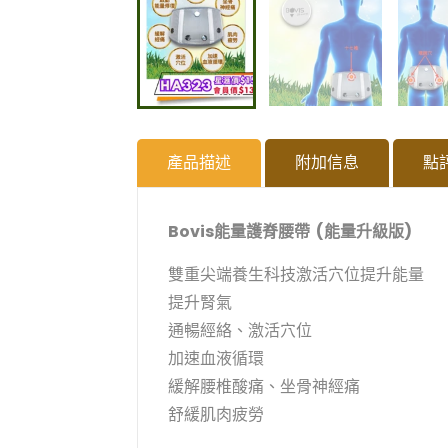
產品描述
附加信息
點
Bovis能量護脊腰帶 (能量升級版)
雙重尖端養生科技激活穴位提升能量
提升腎氣
通暢經絡、激活穴位
加速血液循環
緩解腰椎酸痛、坐骨神經痛
舒緩肌肉疲勞