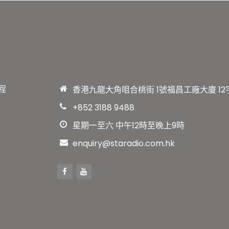
程
香港九龍大角咀合桃街 1號福昌工廠大廈 12字
+852 3188 9488
星期一至六 中午12時至晚上9時
enquiry@staradio.com.hk