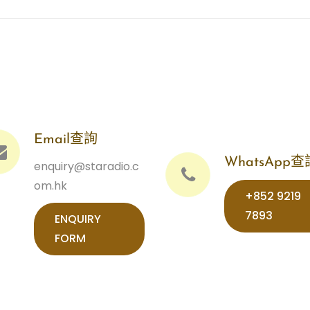
Email查詢
WhatsApp查
enquiry@staradio.c
om.hk
+852 9219
7893‬‬‬‬‬
ENQUIRY
FORM