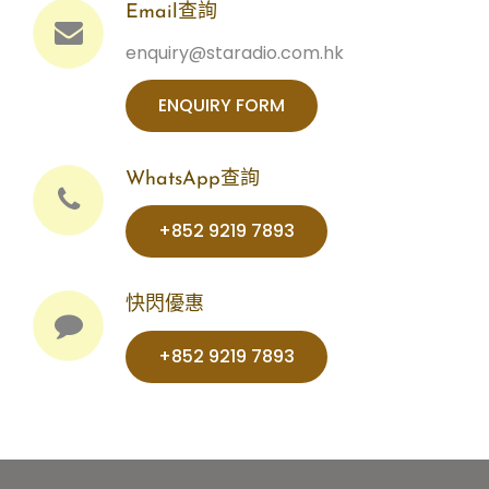
Email查詢
enquiry@staradio.com.hk
ENQUIRY FORM
WhatsApp查詢
+852 9219 7893‬‬‬‬‬
快閃優惠
+852 9219 7893‬‬‬‬‬