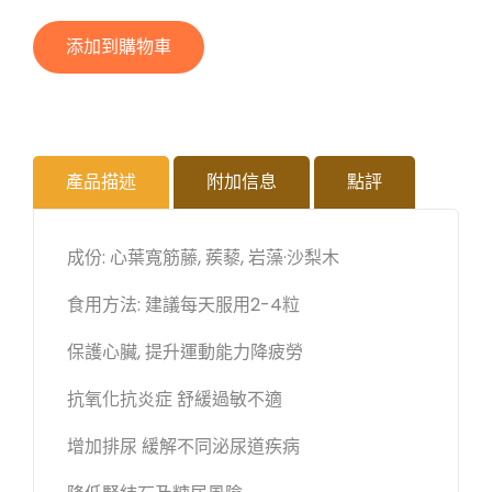
添加到購物車
產品描述
附加信息
點評
成份: 心葉寬筋藤, 蒺藜, 岩藻·沙梨木
食用方法: 建議每天服用2-4粒
保護心臟, 提升運動能力降疲勞
抗氧化抗炎症 舒緩過敏不適
增加排尿 緩解不同泌尿道疾病