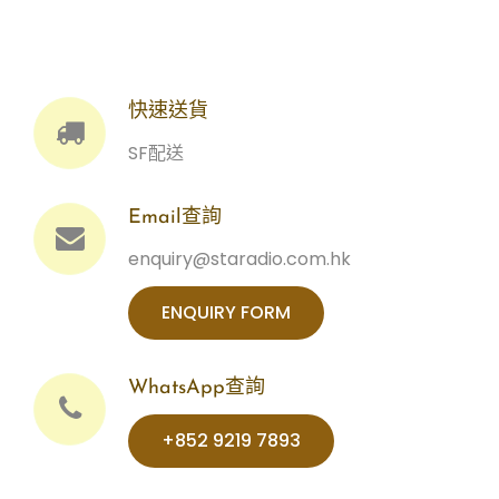
快速送貨
SF配送
Email查詢
enquiry@staradio.com.hk
ENQUIRY FORM
WhatsApp查詢
+852 9219 7893‬‬‬‬‬