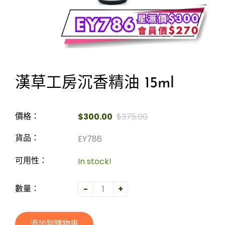
漢草工房沉香精油 15ml
$300.00
$375.00
價格：
EY786
貨品：
In stock!
可用性：
-
+
數量：
添加到購物車