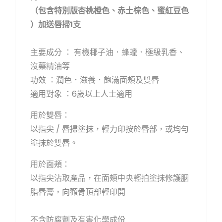
（包含特別版杏桃橙色、赤土棕色、蜜紅豆色
）加送唇掃1支
主要成分 ： 有機椰子油．蜂蠟．極級乳香、
沒藥精油等
功效 ：潤色．滋養．飽滿面頰及雙唇
適用對象 ：6歲以上人士適用
用於雙唇：
以指尖 / 唇掃塗抹，輕力印按於唇部，或均勻
塗抹於雙唇。
用於面頰：
以指尖沾取產品，在面頰中央輕拍塗抹修護胭
脂唇膏，向顴骨頂部輕印開
不含防腐劑及有害化學成份