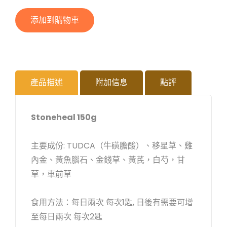
添加到購物車
產品描述
附加信息
點評
Stoneheal 150g
主要成份: TUDCA（牛磺膽酸）、移星草、雞
內金、黃魚腦石、金錢草、黃芪，白芍，甘
草，車前草
食用方法：每日兩次 每次1匙, 日後有需要可增
至每日兩次 每次2匙