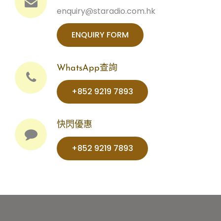
enquiry@staradio.com.hk
ENQUIRY FORM
WhatsApp查詢
+852 9219 7893‬‬‬‬‬
快閃優惠
+852 9219 7893‬‬‬‬‬