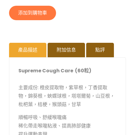
添加到購物車
產品描述
附加信息
點評
Supreme Cough Care (60粒)
主要成份: 橙皮提取物，紫草根，丁香提取
物，錦葵根，蛺蝶球根，塔塔爾菊，山豆根，
枇杷葉，桔梗，猴頭菇，甘草
順暢呼吸、舒緩喉嚨痛
稀化帶走喉嚨粘液、提高肺部健康
提升運動表現